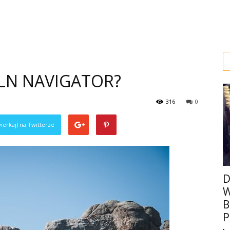
OLN NAVIGATOR?
316
0
ierkaj) na Twitterze
D
B
P