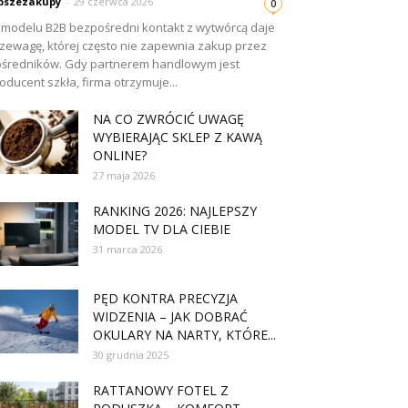
pszezakupy
-
29 czerwca 2026
0
modelu B2B bezpośredni kontakt z wytwórcą daje
zewagę, której często nie zapewnia zakup przez
średników. Gdy partnerem handlowym jest
oducent szkła, firma otrzymuje...
NA CO ZWRÓCIĆ UWAGĘ
WYBIERAJĄC SKLEP Z KAWĄ
ONLINE?
27 maja 2026
RANKING 2026: NAJLEPSZY
MODEL TV DLA CIEBIE
31 marca 2026
PĘD KONTRA PRECYZJA
WIDZENIA – JAK DOBRAĆ
OKULARY NA NARTY, KTÓRE...
30 grudnia 2025
RATTANOWY FOTEL Z