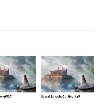
lby gt500?
Ile pali Lincoln Continental?