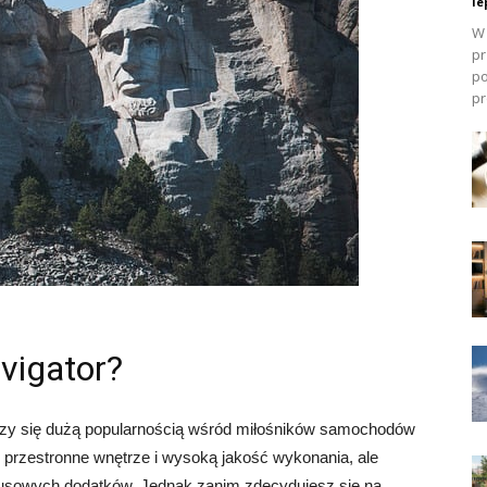
le
W 
pr
po
pr
avigator?
eszy się dużą popularnością wśród miłośników samochodów
ko przestronne wnętrze i wysoką jakość wykonania, ale
susowych dodatków. Jednak zanim zdecydujesz się na