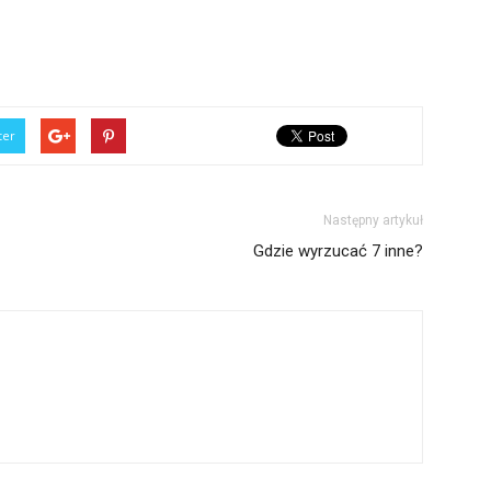
ter
Następny artykuł
Gdzie wyrzucać 7 inne?