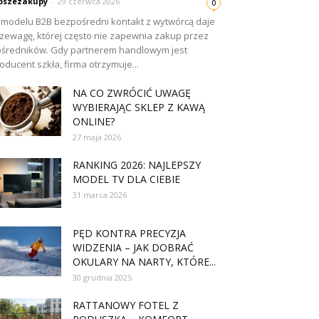
pszezakupy
-
29 czerwca 2026
0
modelu B2B bezpośredni kontakt z wytwórcą daje
zewagę, której często nie zapewnia zakup przez
średników. Gdy partnerem handlowym jest
oducent szkła, firma otrzymuje...
NA CO ZWRÓCIĆ UWAGĘ
WYBIERAJĄC SKLEP Z KAWĄ
ONLINE?
27 maja 2026
RANKING 2026: NAJLEPSZY
MODEL TV DLA CIEBIE
31 marca 2026
PĘD KONTRA PRECYZJA
WIDZENIA – JAK DOBRAĆ
OKULARY NA NARTY, KTÓRE...
30 grudnia 2025
RATTANOWY FOTEL Z