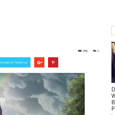
296
0
ierkaj) na Twitterze
D
B
P