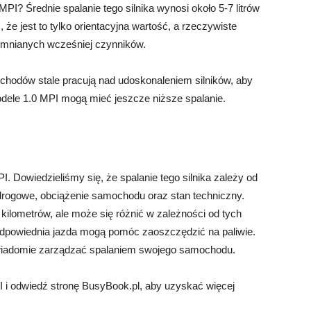
MPI? Średnie spalanie tego silnika wynosi około 5-7 litrów
że jest to tylko orientacyjna wartość, a rzeczywiste
omnianych wcześniej czynników.
hodów stale pracują nad udoskonaleniem silników, aby
dele 1.0 MPI mogą mieć jeszcze niższe spalanie.
I. Dowiedzieliśmy się, że spalanie tego silnika zależy od
i drogowe, obciążenie samochodu oraz stan techniczny.
 kilometrów, ale może się różnić w zależności od tych
odpowiednia jazda mogą pomóc zaoszczędzić na paliwie.
świadomie zarządzać spalaniem swojego samochodu.
PI i odwiedź stronę BusyBook.pl, aby uzyskać więcej