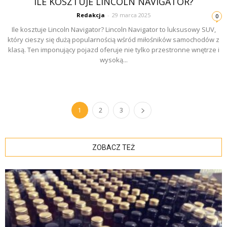
ILE KOSZTUJE LINCOLN NAVIGATOR?
Redakcja
-
29 marca 2025
0
Ile kosztuje Lincoln Navigator? Lincoln Navigator to luksusowy SUV,
który cieszy się dużą popularnością wśród miłośników samochodów z
klasą. Ten imponujący pojazd oferuje nie tylko przestronne wnętrze i
wysoką...
1
2
3
ZOBACZ TEŻ