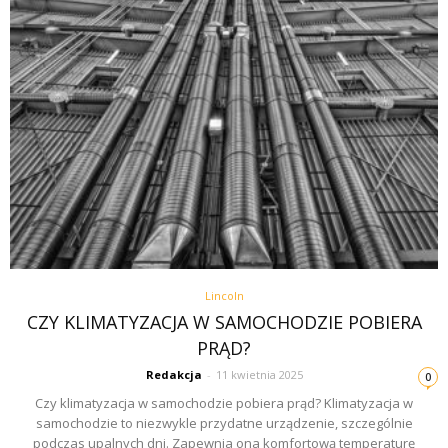
Lincoln
CZY KLIMATYZACJA W SAMOCHODZIE POBIERA
PRĄD?
Redakcja
-
11 kwietnia 2025
0
Czy klimatyzacja w samochodzie pobiera prąd? Klimatyzacja w
samochodzie to niezwykle przydatne urządzenie, szczególnie
podczas upalnych dni. Zapewnia ona komfortową temperaturę