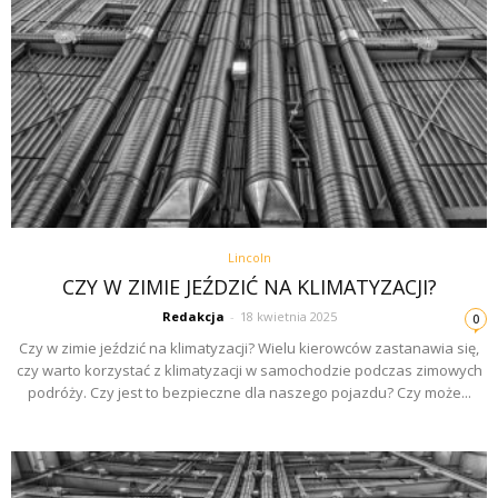
Lincoln
CZY W ZIMIE JEŹDZIĆ NA KLIMATYZACJI?
Redakcja
-
18 kwietnia 2025
0
Czy w zimie jeździć na klimatyzacji? Wielu kierowców zastanawia się,
czy warto korzystać z klimatyzacji w samochodzie podczas zimowych
podróży. Czy jest to bezpieczne dla naszego pojazdu? Czy może...