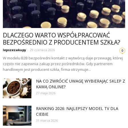
DLACZEGO WARTO WSPÓŁPRACOWAĆ
BEZPOŚREDNIO Z PRODUCENTEM SZKŁA?
lepszezakupy
-
29 czerwca 2026
0
W modelu B2B bezpośredni kontakt z wytwórcą daje przewagę, której
często nie zapewnia zakup przez pośredników. Gdy partnerem
handlowym jest producent szkła, firma otrzymuje...
NA CO ZWRÓCIĆ UWAGĘ WYBIERAJĄC SKLEP Z
KAWĄ ONLINE?
27 maja 2026
RANKING 2026: NAJLEPSZY MODEL TV DLA
CIEBIE
31 marca 2026